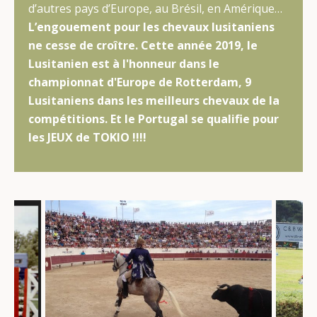
d’autres pays d’Europe, au Brésil, en Amérique…
L’engouement pour les chevaux lusitaniens
ne cesse de croître. Cette année 2019, le
Lusitanien est à l'honneur dans le
championnat d'Europe de Rotterdam, 9
Lusitaniens dans les meilleurs chevaux de la
compétitions. Et le Portugal se qualifie pour
les JEUX de TOKIO !!!!